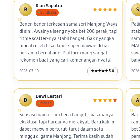
Rian Saputra
R
S
Surabaya
Bener-bener terkesan sama seri Mahjong Ways
Pal
di sini. Awalnya iseng nyoba bet 200 perak, tapi
stab
ritme scatter-nya stabil banget. Gak nyangka
sama
modal receh bisa dapet super maxwin di hari
MAR
pertama bergabung. Platform yang sangat
saya
rekomen buat yang cari kemenangan nyata!
ban
2026-03-10
★★★★★ 5.0
2026
Dewi Lestari
D
A
Medan
Sensasi main di sini beda banget, suasananya
Baru
eksklusif tapi harganya merakyat. Baru kali ini
ram
dapet maxwin berturut-turut dalam satu
bet
minggu di game Mahjong. Terima kasih sudah
pem