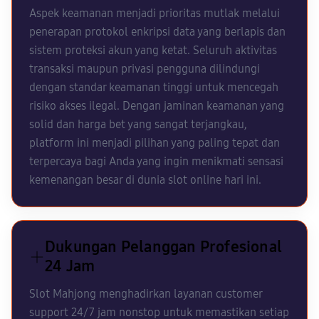
Aspek keamanan menjadi prioritas mutlak melalui
penerapan protokol enkripsi data yang berlapis dan
sistem proteksi akun yang ketat. Seluruh aktivitas
transaksi maupun privasi pengguna dilindungi
dengan standar keamanan tinggi untuk mencegah
risiko akses ilegal. Dengan jaminan keamanan yang
solid dan harga bet yang sangat terjangkau,
platform ini menjadi pilihan yang paling tepat dan
terpercaya bagi Anda yang ingin menikmati sensasi
kemenangan besar di dunia slot online hari ini.
Dukungan Pelanggan Profesional
24 Jam
Slot Mahjong menghadirkan layanan customer
support 24/7 jam nonstop untuk memastikan setiap