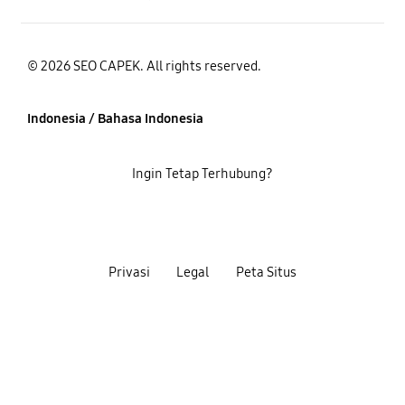
© 2026 SEO CAPEK. All rights reserved.
Indonesia / Bahasa Indonesia
Ingin Tetap Terhubung?
Privasi
Legal
Peta Situs