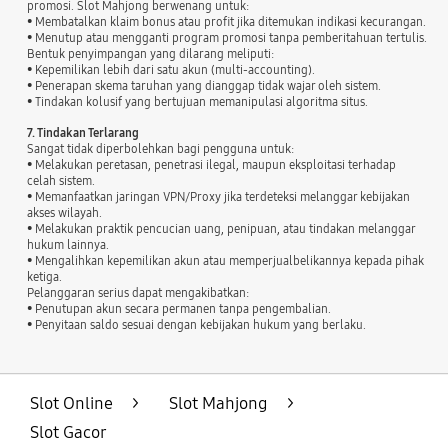
promosi. Slot Mahjong berwenang untuk:
• Membatalkan klaim bonus atau profit jika ditemukan indikasi kecurangan.
• Menutup atau mengganti program promosi tanpa pemberitahuan tertulis.
Bentuk penyimpangan yang dilarang meliputi:
• Kepemilikan lebih dari satu akun (multi-accounting).
• Penerapan skema taruhan yang dianggap tidak wajar oleh sistem.
• Tindakan kolusif yang bertujuan memanipulasi algoritma situs.
7. Tindakan Terlarang
Sangat tidak diperbolehkan bagi pengguna untuk:
• Melakukan peretasan, penetrasi ilegal, maupun eksploitasi terhadap
celah sistem.
• Memanfaatkan jaringan VPN/Proxy jika terdeteksi melanggar kebijakan
akses wilayah.
• Melakukan praktik pencucian uang, penipuan, atau tindakan melanggar
hukum lainnya.
• Mengalihkan kepemilikan akun atau memperjualbelikannya kepada pihak
ketiga.
Pelanggaran serius dapat mengakibatkan:
• Penutupan akun secara permanen tanpa pengembalian.
• Penyitaan saldo sesuai dengan kebijakan hukum yang berlaku.
Slot Online
>
Slot Mahjong
>
Slot Gacor