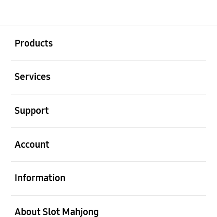
Buka
Footer Navigation
Products
Buka
Services
Buka
Support
Buka
Account
Buka
Information
Buka
About Slot Mahjong