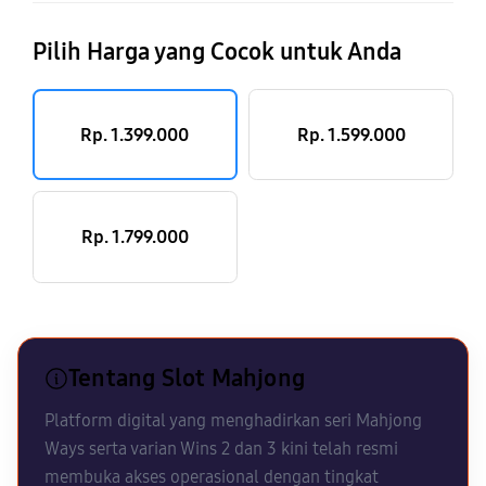
Pilih Harga yang Cocok untuk Anda
Rp. 1.399.000
Rp. 1.599.000
Rp. 1.799.000
Tentang Slot Mahjong
Platform digital yang menghadirkan seri Mahjong
Ways serta varian Wins 2 dan 3 kini telah resmi
membuka akses operasional dengan tingkat